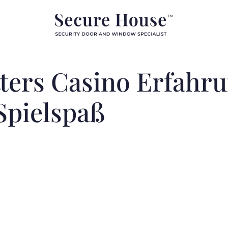
tters Casino Erfahr
Spielspaß