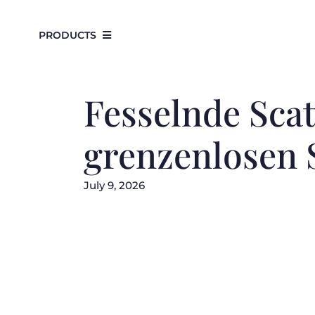
Skip
to
PRODUCTS
content
Fesselnde Sca
grenzenlosen 
July 9, 2026