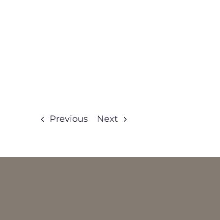
Previous
Next