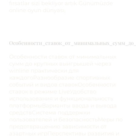
fırsatlar sizi bekliyor artık Günümüzde
online oyun dünyası,
Особенности_ставок_от_минимальных_сумм_до_к
Особенности ставок от минимальных
сумм до крупных выигрышей через
winline практически для
каждогоРазнообразие спортивных
событий и видов ставокОсобенности
ставок в режиме LiveУдобство
использования и функциональность
платформыВарианты ввода и вывода
средствСистема поддержки
пользователей и безопасностьМеры по
предотвращению зависимости от
азартных игрПерспективы развития и