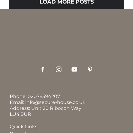
LOAD MORE POSTS
Phone:
02078594207
Email:
info@secure-house.co.uk
Address: Unit 20 Ribocon Way
LU4 9UR
Quick Links