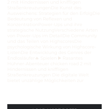
2 mit Hindernissen und kniffligen
StraßenkreuzungenDie Kunst des
Ausweichens: Strategien für den ErfolgDie
Bedeutung von Reflexen und
KonzentrationPower-Ups und ihre
strategische NutzungVerschiedene Arten
von Power-Ups im DetailDie Community
und das Teilen von HighscoresDie
psychologische Wirkung von Highscore-
ListenDie Entwicklung des Genres der
Endlosläufer🔥 Spielen ▶️ Rasantes
Hühner-Abenteuer chicken road 2 mit
Hindernissen und kniffligen
Straßenkreuzungen Die digitale Welt
bietet unzählige Möglichkeiten zur