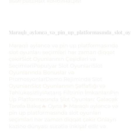
выигрышных комбинаций
Maraqlı_əyləncə_və_pin_up_platformasında_slot_oy
Maraqlı əyləncə və pin up platformasında
slot oyunları seçimləri hər zaman diqqət
çəkirSlot Oyunlarının Çeşidləri və
SeçimləriPopulyar Slot OyunlarıSlot
Oyunlarında Bonuslar və
PromosyonlarDemo Rejimində Slot
OyunlarıSlot Oyunlarının Şəffaflığı və
TəhlükəsizliyiAxtarış Filtrinin İmkanlarıPin
Up Platformasında Slot Oyunları: Gələcək
Tərəfə Bakış🔥 Oyna ▶️ Maraqlı əyləncə və
pin up platformasında slot oyunları
seçimləri hər zaman diqqət çəkir Onlayn
kazino dünyası sürətlə inkişaf edir və