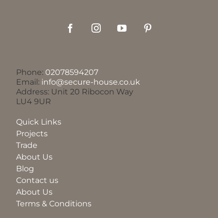
Phone:
02078594207
Email:
info@secure-house.co.uk
Address: Unit 20 Ribocon Way
LU4 9UR
Quick Links
Projects
Trade
About Us
Blog
Contact us
About Us
Terms & Conditions